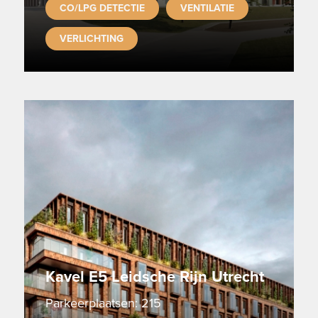
CO/LPG DETECTIE
VENTILATIE
VERLICHTING
Kavel E5 Leidsche Rijn Utrecht
Parkeerplaatsen: 215