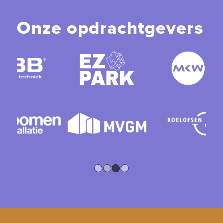
Onze opdrachtgevers
1
2
3
4