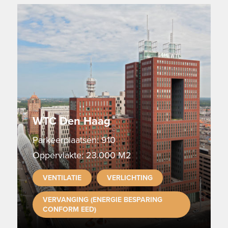
WTC Den Haag
Parkeerplaatsen: 910
Oppervlakte: 23.000 M2
VENTILATIE
VERLICHTING
VERVANGING (ENERGIE BESPARING
CONFORM EED)