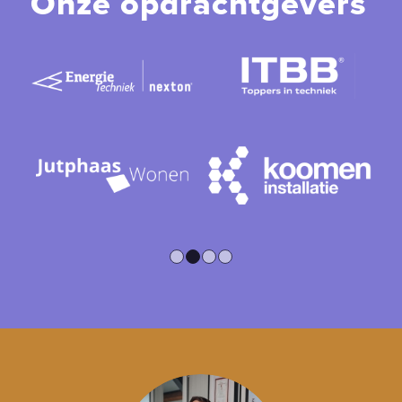
Onze opdrachtgevers
1
2
3
4