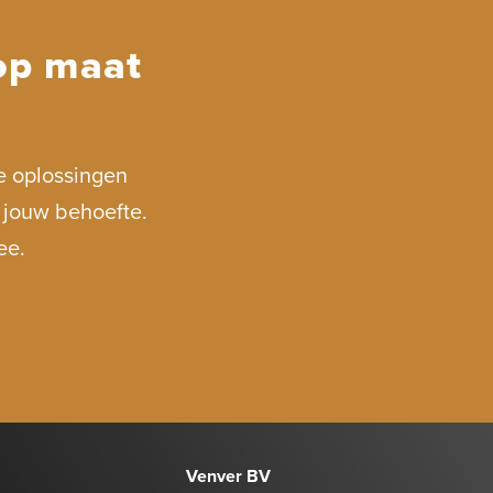
op maat
e oplossingen
n jouw behoefte.
ee.
Venver BV