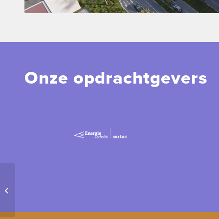
Onze opdrachtgevers
Parkeergarage
Zandkasteel in
Amsterdam