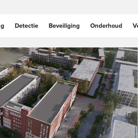
ng
Detectie
Beveiliging
Onderhoud
V