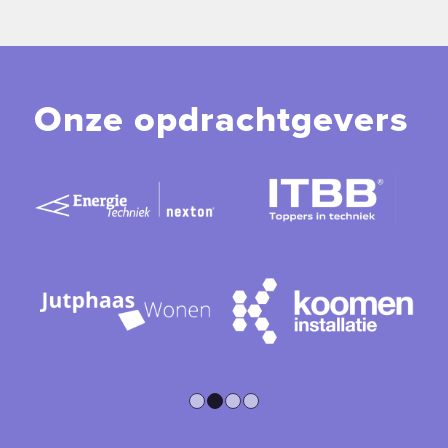
Onze opdrachtgevers
1
2
3
4